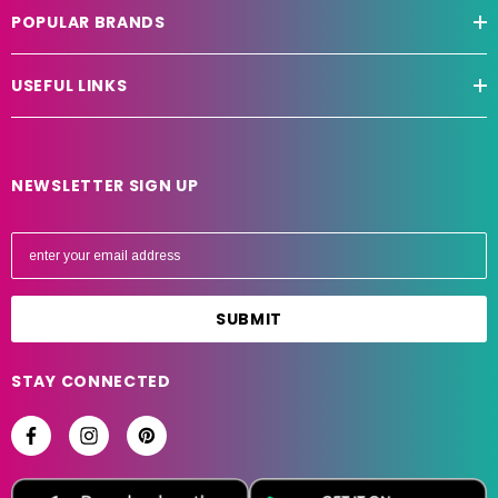
POPULAR BRANDS
USEFUL LINKS
NEWSLETTER SIGN UP
E
m
a
i
l
A
STAY CONNECTED
d
d
r
e