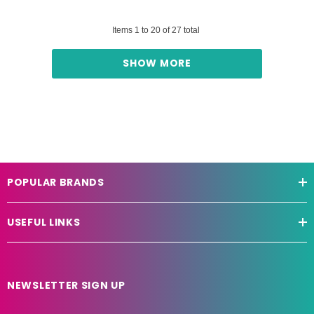
Items
1
to
20
of
27
total
SHOW MORE
POPULAR BRANDS
USEFUL LINKS
NEWSLETTER SIGN UP
E