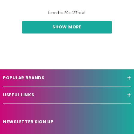
Items
1
to
20
of
27
total
SHOW MORE
POPULAR BRANDS
USEFUL LINKS
NEWSLETTER SIGN UP
E