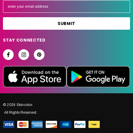
m
a
i
l
A
STAY CONNECTED
d
d
r
e
s
s
© 2026 Skincolor.
All Rights Reserved.