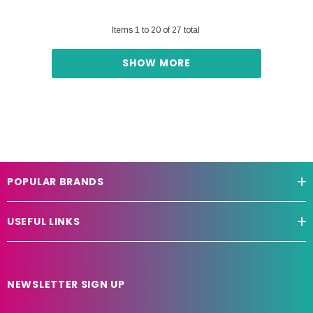
Items
1
to
20
of
27
total
SHOW MORE
POPULAR BRANDS
USEFUL LINKS
NEWSLETTER SIGN UP
E